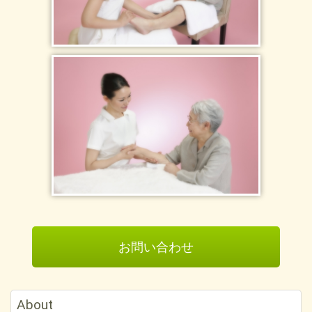
ジング・引き締めクレイパック込み） 気になる鼻や毛穴の開き
など、ザラザラ凸凹毛穴がつるつるピカピカに！ ★店内商品 全
１０％OFF ※本年度より商材価格高騰の為、価格変動しておりま
す。 ご迷惑をお掛け致しますが宜しくお願い致します。
2022.10.08
10・11・12月キャンペーンのお知らせ ①しみ・くすみが気になる
方の為の特別フェイシャル ￥8,800→￥４，４００ お肌の安定と
美白に特化したメニューです。高濃度ビタミンCを機器で奥深く導
入後、薬用クレイパックで角質・毛穴ケアをを行います。医療外
部品を用いたコースです。 ②ラッシュアディクト ￥６，０００
→￥３，０００ ホームケアの10倍濃度の美容液を導入 発毛の密度
を濃くし育毛を助けます。 ③アイブロウティントライナー（7日
間落ちない眉）２０％OFF 各６色 ￥３，３００→￥２，６４
０
お問い合わせ
2022.07.27
７・８・９月キャンペーンのお知らせ ①ヒト幹細胞フェイシャ
ル ￥７，８００→ １回￥４，５００ ２回コース ￥９，００
About
０→ ￥８，０００（但し、３０日以内にご利用下さい） シミ、