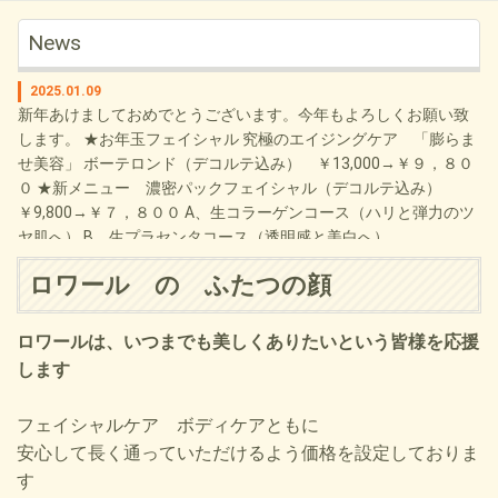
News
2025.01.09
新年あけましておめでとうございます。今年もよろしくお願い致
します。 ★お年玉フェイシャル 究極のエイジングケア 「膨らま
せ美容」 ボーテロンド（デコルテ込み） ￥13,000→￥９，８０
０ ★新メニュー 濃密パックフェイシャル（デコルテ込み）
￥9,800→￥７，８００ A、生コラーゲンコース（ハリと弾力のツ
ヤ肌へ） B、生プラセンタコース（透明感と美白へ）
ロワール の ふたつの顔
2024.07.01
７・８・９月キャンペーン 大人肌の大敵！紫外線に気を付けたい
季節の到来です！紫外線・乾燥からお肌を守りましょう ★美肌コ
ロワールは、いつまでも美しくありたいという皆様を応援
ース（デコルテ込み） ￥8,800 → ￥６，６００ お肌の
します
安定と美白に特化したメニューです。 高濃度ビタミンCも
導入します。 ★毛穴レスフェイシャル ￥4,500 → ￥４，０
フェイシャルケア ボディケアともに
００ 小鼻や毛穴が気になる方の為に クレイパックで
安心して長く通っていただけるよう価格を設定しておりま
余分な角質も除去しくすみも改善 ★脱毛が全部位７０％OFF
す
例）脇 ￥1,500 → ￥４５０ 膝下(前)