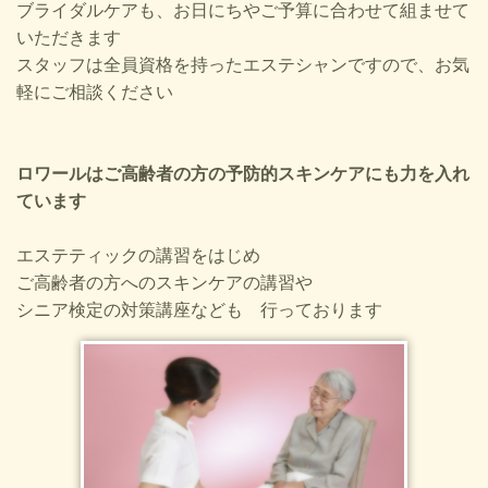
￥5,300 → ￥１，５９０ ★メイクの上からでも使える全身用
ブライダルケアも、お日にちやご予算に合わせて組ませて
UVスプレーやUVクリームなど 今必要なUVケア商品もすべて１
いただきます
０％OFF
スタッフは全員資格を持ったエステシャンですので、お気
軽にご相談ください
2024.04.04
４．５．６月キャンペーン マスク生活も自由になりましたが小鼻
や毛穴、乾燥や小じわ、ほうれい線などのケアはいかがですか✿
ロワールはご高齢者の方の予防的スキンケアにも力を入れ
保湿と癒しの・・・ ①オーガンテリアフェイシャル
ています
￥6,800→￥４，８００ お肌自体の力を上げ肌トラブルのおきな
い肌を作る。アロマの香に包まれて心身を解きほぐし、本来の美
しい素肌へ ②ボーテロンド（デコルテ込み）￥13,000→￥９，８
エステティックの講習をはじめ
００ 日本発・世界一高濃度「膨らませ美容」 若々しさの秘密
ご高齢者の方へのスキンケアの講習や
は「痩せへのケア」 答えは部分的ボリュームアップ”部分太
シニア検定の対策講座なども 行っております
り”が実現するエイジングケア・魔法の美容液ボーテロンド
2023.01.06
新年あけましておめでとうございます。今年もよろしくお願いし
ます。 新春お年玉メニュー ★オーガニックフェイシャル（デコル
テ込み） ￥４，８００ オーガンテリアで肌も心も美しく、肌
自体の力を上げ肌トラブルのおきない肌を作る。心身をとくほぐ
し、本来の美しい素肌へ ★毛穴レスフェイシャル（毛穴のクレン